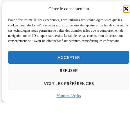
satisfaction client.
Gérer le consentement
Pour offrir les meilleures expériences, nous utilisons des technologies telles que les
cookies pour stocker et/ou accéder aux informations des appareils. Le fait de consentir à
ces technologies nous permettra de traiter des données telles que le comportement de
navigation ou les ID uniques sur ce site. Le fait de ne pas consentir ou de retirer son
consentement peut avoir un effet négatif sur certaines caractéristiques et fonctions.
DE SOUSA
Si vous souhaitez
FERNANDES
ACCEPTER
Envoyez Votre
postuler, veuillez envoyer
votre CV et une lettre de
Candidature
REFUSER
motivation. Nous avons
hâte de découvrir votre
VOIR LES PRÉFÉRENCES
profil !
Mentions Légales