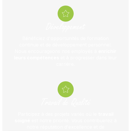
Développement
Bénéficiez d'opportunités de formation
continue et de développement personnel.
Nous encourageons nos employés à
enrichir
leurs compétences
et à progresser dans leur
carrière.
Travail de Qualité
Participez à des projets variés où le
travail
soigné
est notre priorité. Vous contribuerez à
notre réputation d'excellence et de